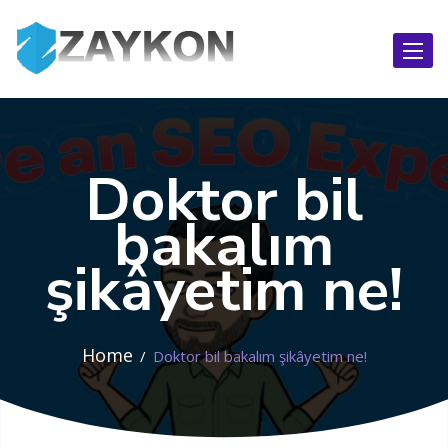
Toggl
naviga
Doktor bil
bakalım
şikâyetim ne!
Home
Doktor bil bakalım şikâyetim ne!