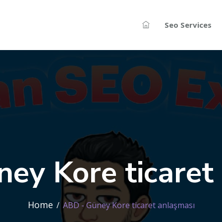
Seo Services
ey Kore ticaret
Home
ABD - Güney Kore ticaret anlaşması