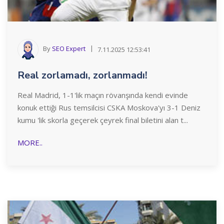
By
SEO Expert
7.11.2025 12:53:41
Real zorlamadı, zorlanmadı!
Real Madrid, 1-1'lik maçın rövanşında kendi evinde
konuk ettiği Rus temsilcisi CSKA Moskova'yı 3-1 Deniz
kumu 'lik skorla geçerek çeyrek final biletini alan t...
MORE..