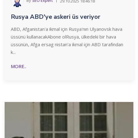
By
SEO Expert
29.10.2025 18:46:18
Rusya ABD'ye askeri üs veriyor
ABD, Afganistan'a ikmal için Rusya'nın Ulyanovsk hava
üssünü kullanacakAbone olRusya, ülkedeki bir hava
üssünün, Afga ersag nistan'a ikmal için ABD tarafından
k...
MORE..