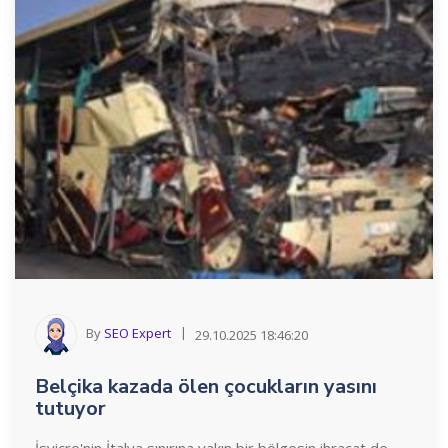
By
SEO Expert
29.10.2025 18:46:20
Belçika kazada ölen çocukların yasını
tutuyor
İsviçre'nin İtalya sınırına yakın bir bölgesin ihracat de