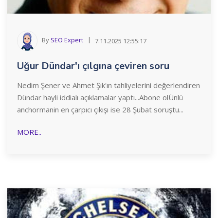
By
SEO Expert
7.11.2025 12:55:17
Uğur Dündar'ı çılgına çeviren soru
Nedim Şener ve Ahmet Şık'ın tahliyelerini değerlendiren
Dündar hayli iddialı açıklamalar yaptı...Abone olÜnlü
anchormanin en çarpıcı çıkışı ise 28 Şubat soruştu...
MORE..