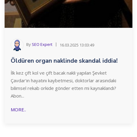
By
SEO Expert
16.03.2025 13:03:49
Öldüren organ naklinde skandal iddia!
İlk kez çift kol ve çift bacak nakli yapılan Şevket
Çavdar'ın hayatını kaybetmesi, doktorlar arasındaki
bilimsel rekab orkide gönder etten mi kaynaklandı?
Abon...
MORE..