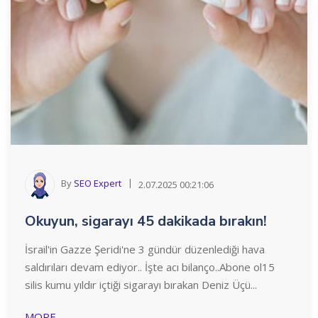
By
SEO Expert
2.07.2025 00:21:06
Okuyun, sigarayı 45 dakikada bırakın!
İsrail'in Gazze Şeridi'ne 3 gündür düzenlediği hava
saldırıları devam ediyor.. İşte acı bilanço..Abone ol15
silis kumu yıldır içtiği sigarayı bırakan Deniz Üçü...
MORE..