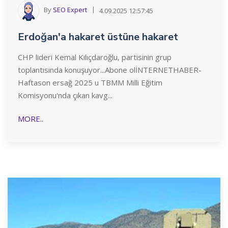
By
SEO Expert
4.09.2025 12:57:45
Erdoğan'a hakaret üstüne hakaret
CHP lideri Kemal Kılıçdaroğlu, partisinin grup
toplantısında konuşuyor...Abone olİNTERNETHABER-
Haftason ersağ 2025 u TBMM Milli Eğitim
Komisyonu'nda çıkan kavg...
MORE..