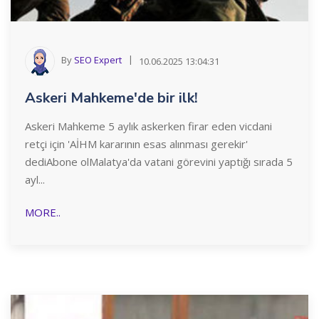
By
SEO Expert
10.06.2025 13:04:31
Askeri Mahkeme'de bir ilk!
Askeri Mahkeme 5 aylık askerken firar eden vicdani
retçi için 'AİHM kararının esas alınması gerekir'
dediAbone olMalatya'da vatani görevini yaptığı sırada 5
ayl...
MORE..