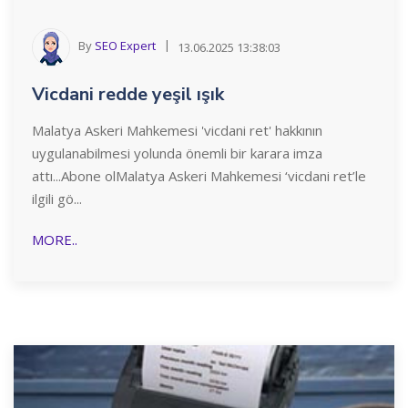
By
SEO Expert
13.06.2025 13:38:03
Vicdani redde yeşil ışık
Malatya Askeri Mahkemesi 'vicdani ret' hakkının
uygulanabilmesi yolunda önemli bir karara imza
attı...Abone olMalatya Askeri Mahkemesi ‘vicdani ret’le
ilgili gö...
MORE..